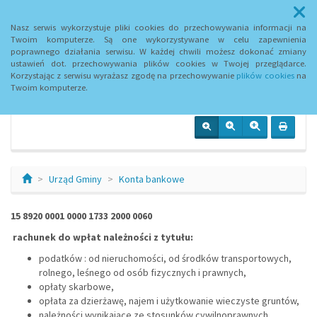
Menu
Nasz serwis wykorzystuje pliki cookies do przechowywania informacji na
Twoim komputerze. Są one wykorzystywane w celu zapewnienia
poprawnego działania serwisu. W każdej chwili możesz dokonać zmiany
Urząd Gminy Czarnia
ustawień dot. przechowywania plików cookies w Twojej przeglądarce.
Korzystając z serwisu wyrażasz zgodę na przechowywanie
plików cookies
na
Twoim komputerze.
Urząd Gminy
Konta bankowe
15 8920 0001 0000 1733 2000 0060
rachunek do wpłat należności z tytułu:
podatków : od nieruchomości, od środków transportowych,
rolnego, leśnego od osób fizycznych i prawnych,
opłaty skarbowe,
opłata za dzierżawę, najem i użytkowanie wieczyste gruntów,
należności wynikające ze stosunków cywilnoprawnych,