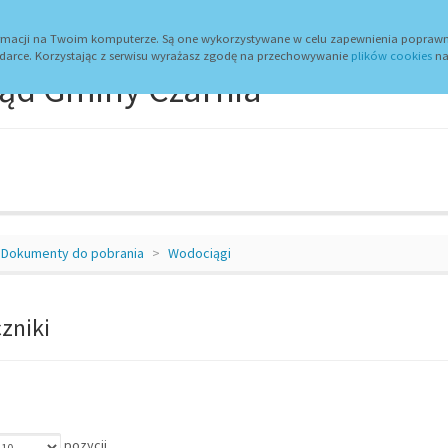
wum
Dojazd
Zaloguj
Urząd Gminy
formacji na Twoim komputerze. Są one wykorzystywane w celu zapewnienia poprawn
darce. Korzystając z serwisu wyrażasz zgodę na przechowywanie
plików cookies
na
ąd Gminy Czarnia
Dokumenty do pobrania
Wodociągi
zniki
pozycji