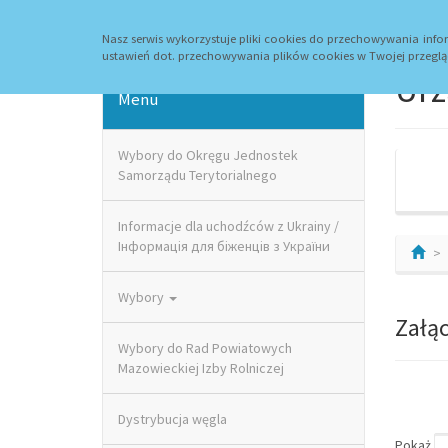
Strona główna
Aktualności
Kontakt
Archi
Nasz serwis wykorzystuje pliki cookies do przechowywania in
ustawień dot. przechowywania plików cookies w Twojej przeglą
Urz
Menu
Wybory do Okręgu Jednostek
Samorządu Terytorialnego
Informacje dla uchodźców z Ukrainy /
Інформація для біженців з України
Wybory
Załąc
Wybory do Rad Powiatowych
Mazowieckiej Izby Rolniczej
Dystrybucja węgla
Pokaż