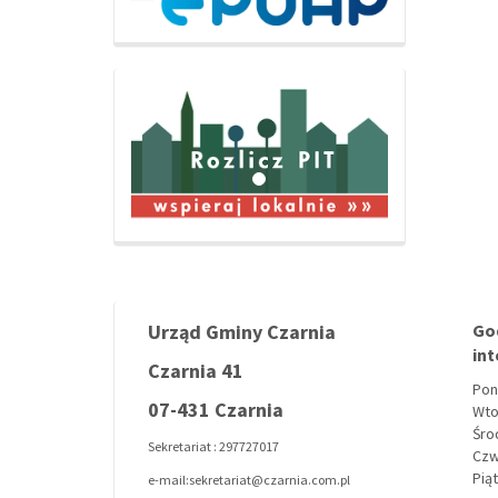
Urząd Gminy Czarnia
Go
in
Czarnia 41
Pon
07-431 Czarnia
Wto
Środ
Sekretariat : 297727017
Czw
Piąt
e-mail:sekretariat@czarnia.com.pl