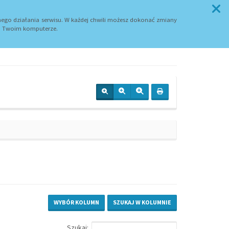
Przycisk wyszukaj duży
SZUKAJ
ego działania serwisu. W każdej chwili możesz dokonać zmiany
 Twoim komputerze.
WYBÓR KOLUMN
SZUKAJ W KOLUMNIE
Szukaj: