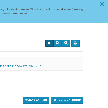
Przycisk wyszukaj duży
SZUKAJ
ego działania serwisu. W każdej chwili możesz dokonać zmiany
 Twoim komputerze.
dusze dla mazowsza 2021-2027
WYBÓR KOLUMN
SZUKAJ W KOLUMNIE