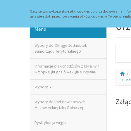
Strona główna
Aktualności
Kontakt
Archi
Nasz serwis wykorzystuje pliki cookies do przechowywania in
ustawień dot. przechowywania plików cookies w Twojej przeglą
Urz
Menu
Wybory do Okręgu Jednostek
Samorządu Terytorialnego
Informacje dla uchodźców z Ukrainy /
Інформація для біженців з України
na
Wybory
Załąc
Wybory do Rad Powiatowych
Mazowieckiej Izby Rolniczej
Dystrybucja węgla