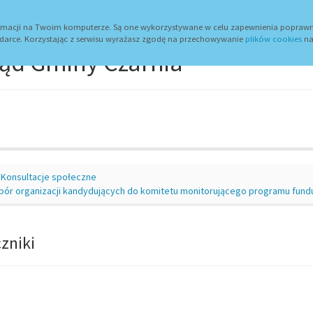
wum
Dojazd
Zaloguj
Urząd Gminy
formacji na Twoim komputerze. Są one wykorzystywane w celu zapewnienia poprawn
darce. Korzystając z serwisu wyrażasz zgodę na przechowywanie
plików cookies
na
ąd Gminy Czarnia
Konsultacje społeczne
bór organizacji kandydujących do komitetu monitorującego programu fun
zniki