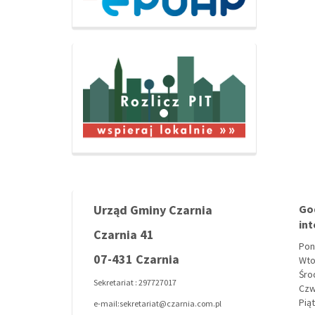
Urząd Gminy Czarnia
Go
in
Czarnia 41
Pon
07-431 Czarnia
Wto
Środ
Sekretariat : 297727017
Czw
Piąt
e-mail:sekretariat@czarnia.com.pl