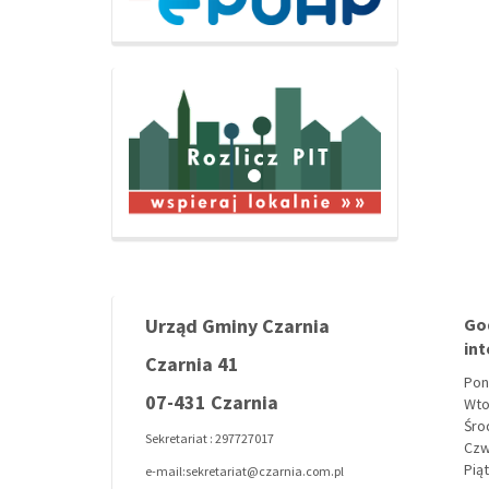
Urząd Gminy Czarnia
Go
in
Czarnia 41
Pon
07-431 Czarnia
Wto
Środ
Sekretariat : 297727017
Czw
Piąt
e-mail:sekretariat@czarnia.com.pl