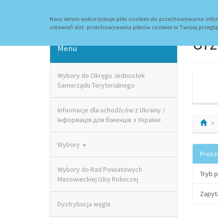
Strona główna
Aktualności
Kontakt
Archi
Nasz serwis wykorzystuje pliki cookies do przechowywania in
ustawień dot. przechowywania plików cookies w Twojej przeglą
Urz
Menu
Wybory do Okręgu Jednostek
Samorządu Terytorialnego
Informacje dla uchodźców z Ukrainy /
Інформація для біженців з України
Wybory
Prosz
Wybory do Rad Powiatowych
Tryb 
Mazowieckiej Izby Rolniczej
Zapyt
Dystrybucja węgla