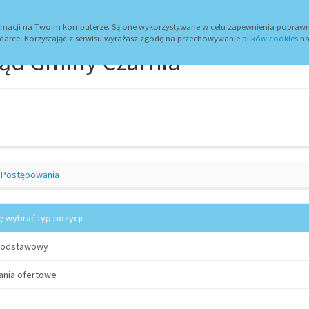
wum
Dojazd
Zaloguj
Urząd Gminy
formacji na Twoim komputerze. Są one wykorzystywane w celu zapewnienia poprawn
darce. Korzystając z serwisu wyrażasz zgodę na przechowywanie
plików cookies
na
ąd Gminy Czarnia
Postępowania
ę wybrać typ pozycji
podstawowy
ania ofertowe